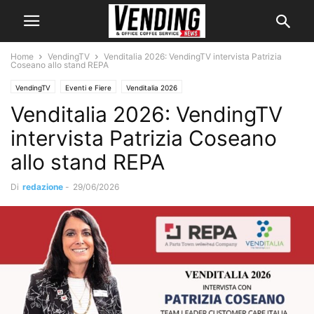
Home
VendingTV
Venditalia 2026: VendingTV intervista Patrizia
Coseano allo stand REPA
VendingTV
Eventi e Fiere
Venditalia 2026
Venditalia 2026: VendingTV
intervista Patrizia Coseano
allo stand REPA
Di
redazione
-
29/06/2026