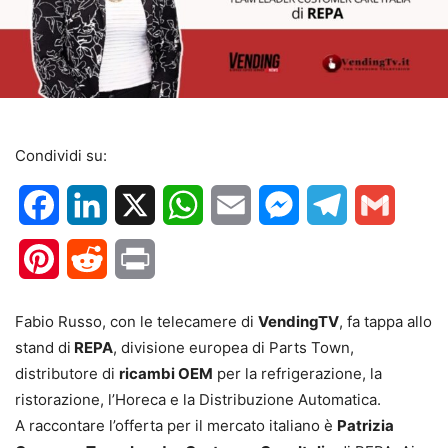
Condividi su:
Facebook
LinkedIn
X
WhatsApp
Email
Messenger
Telegram
Gmail
Pinterest
Reddit
Print
Fabio Russo, con le telecamere di
VendingTV
, fa tappa allo
stand di
REPA
, divisione europea di Parts Town,
distributore di
ricambi OEM
per la refrigerazione, la
ristorazione, l’Horeca e la Distribuzione Automatica.
A raccontare l’offerta per il mercato italiano è
Patrizia