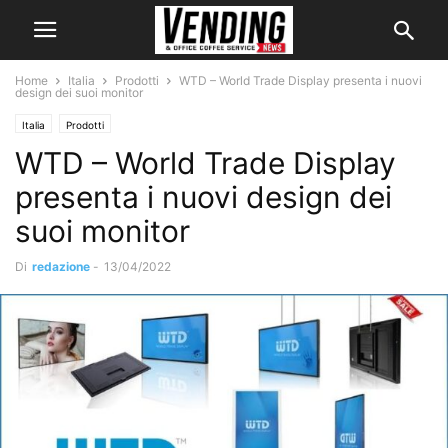
Home
Italia
Prodotti
WTD – World Trade Display presenta i nuovi
design dei suoi monitor
Italia
Prodotti
WTD – World Trade Display
presenta i nuovi design dei
suoi monitor
Di
redazione
-
13/04/2022