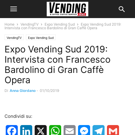
Home
VendingTV
Expo Vending Sud
Expo Vending Sud 2019:
Intervista con Francesco Bardolino di Gran Caffè Opera
VendingTV
Expo Vending Sud
Expo Vending Sud 2019:
Intervista con Francesco
Bardolino di Gran Caffè
Opera
Di
Anna Giordano
-
01/10/2019
Condividi su:
Facebook
LinkedIn
X
WhatsApp
Email
Messenger
Telegram
Gmail