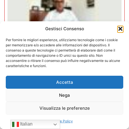
Gestisci Consenso
Per fornire le migliori esperienze, utilizziamo tecnologie come i cookie
per memorizzare e/o accedere alle informazioni del dispositivo. Il
consenso a queste tecnologie ci permetterà di elaborare dati come il
comportamento di navigazione o ID unici su questo sito. Non
acconsentire o ritirare il consenso può influire negativamente su alcune
caratteristiche e funzioni.
Negozi H24 nel mirino. Trapletti a
Bergamo TV: “I gestori H24 non
Accetta
sono il problema”
Nega
09/07/2026
Visualizza le preferenze
Cookie Policy
Italian