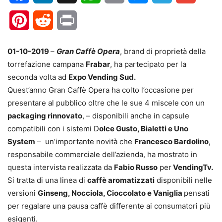
Pinterest
Reddit
Print
01-10-2019
–
Gran Caffè Opera
, brand di proprietà della
torrefazione campana
Frabar
, ha partecipato per la
seconda volta ad
Expo Vending Sud.
Quest’anno Gran Caffè Opera ha colto l’occasione per
presentare al pubblico oltre che le sue 4 miscele con un
packaging rinnovato
, – disponibili anche in capsule
compatibili con i sistemi D
olce Gusto, Bialetti e Uno
System
– un’importante novità che
Francesco Bardolino
,
responsabile commerciale dell’azienda, ha mostrato in
questa intervista realizzata da
Fabio Russo
per
VendingTv.
Si tratta di una linea di
caffè aromatizzati
disponibili nelle
versioni
Ginseng, Nocciola, Cioccolato e Vaniglia
pensati
per regalare una pausa caffè differente ai consumatori più
esigenti.