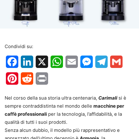
Condividi su:
Facebook
LinkedIn
X
WhatsApp
Email
Messenger
Telegram
Gmail
Pinterest
Reddit
Print
Nel corso della sua storia ultra centenaria,
Carimali
si è
sempre contraddistinta nel mondo delle
macchine per
caffè professionali
per la tecnologia, l’affidabilità, e la
qualità di tutti i suoi prodotti.
Senza alcun dubbio, il modello più rappresentativo e
apprezzato dell’ultimo decennio è
Armonia
, la