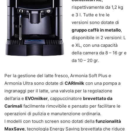
rispettivamente da 1,2 kg
e 3 l. Tutte e tre le
versioni sono dotate di
gruppo caffè in metallo
,
disponibile in 2 versioni: L
e XL, con una capacità
della camera da 8 – 16 gr e
da 10 – 20 gr.
Per la gestione del latte fresco, Armonia Soft Plus e
Armonia Ultra sono dotate di
CARImilk
con una pompa a
ingranaggi per il latte, una valvola per la regolazione
dell’aria e
EVOmilker
, cappuccinatore
brevettato da
Carimali
facilmente rimovibile e pensato per facilitare le
operazioni di pulizia e manutenzione ordinaria.
I modelli con touch screen sono dotati della
funzionalità
MaxSave
, tecnologia Energy Saving brevettata che riduce