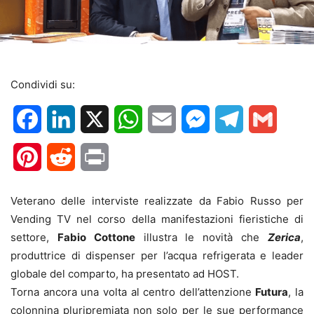
Condividi su:
Facebook
LinkedIn
X
WhatsApp
Email
Messenger
Telegram
Gmail
Pinterest
Reddit
Print
Veterano delle interviste realizzate da Fabio Russo per
Vending TV nel corso della manifestazioni fieristiche di
settore,
Fabio Cottone
illustra le novità che
Zerica
,
produttrice di dispenser per l’acqua refrigerata e leader
globale del comparto, ha presentato ad HOST.
Torna ancora una volta al centro dell’attenzione
Futura
, la
colonnina pluripremiata non solo per le sue performance