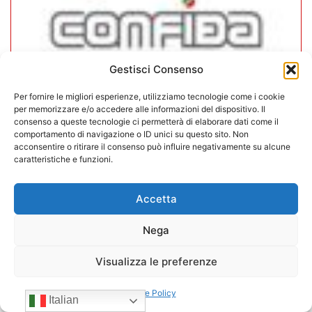
Gestisci Consenso
Per fornire le migliori esperienze, utilizziamo tecnologie come i cookie
per memorizzare e/o accedere alle informazioni del dispositivo. Il
CONFIDA Servizi srl presenta il
consenso a queste tecnologie ci permetterà di elaborare dati come il
comportamento di navigazione o ID unici su questo sito. Non
nuovo Consiglio di Amministrazione
acconsentire o ritirare il consenso può influire negativamente su alcune
caratteristiche e funzioni.
17/07/2026
Accetta
Nega
Visualizza le preferenze
Cookie Policy
Italian