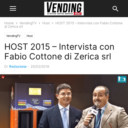
Home
VendingTV
Host
HOST 2015 – Intervista con Fabio Cottone
di Zerica srl
VendingTV
Host
HOST 2015 – Intervista con
Fabio Cottone di Zerica srl
Di
Redazione
-
25/02/2016