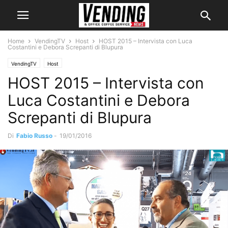
Home
VendingTV
Host
HOST 2015 – Intervista con Luca
Costantini e Debora Screpanti di Blupura
VendingTV
Host
HOST 2015 – Intervista con
Luca Costantini e Debora
Screpanti di Blupura
Di
Fabio Russo
-
19/01/2016