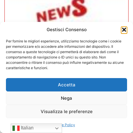
Gestisci Consenso
Per fornire le migliori esperienze, utilizziamo tecnologie come i cookie
per memorizzare e/o accedere alle informazioni del dispositivo. Il
consenso a queste tecnologie ci permetterà di elaborare dati come il
comportamento di navigazione o ID unici su questo sito. Non
acconsentire o ritirare il consenso può influire negativamente su alcune
caratteristiche e funzioni.
CONFIDA Servizi srl presenta il
Accetta
nuovo Consiglio di Amministrazione
Nega
17/07/2026
Visualizza le preferenze
Cookie Policy
Italian