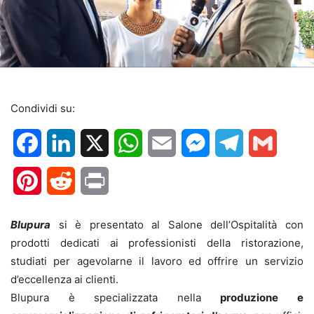
Condividi su:
Facebook
LinkedIn
X
WhatsApp
Email
Messenger
Telegram
Gmail
Pinterest
Reddit
Print
Blupura
si è presentato al Salone dell’Ospitalità con
prodotti dedicati ai professionisti della ristorazione,
studiati per agevolarne il lavoro ed offrire un servizio
d’eccellenza ai clienti.
Blupura è specializzata nella
produzione e