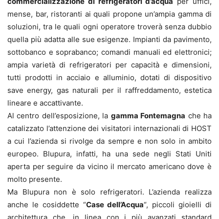
commercializzazione di refrigeratori d’acqua
per uffici,
mense, bar, ristoranti ai quali propone un’ampia gamma di
soluzioni, tra le quali ogni operatore troverà senza dubbio
quella più adatta alle sue esigenze. Impianti da pavimento,
sottobanco e soprabanco; comandi manuali ed elettronici;
ampia varietà di refrigeratori per capacità e dimensioni,
tutti prodotti in acciaio e alluminio, dotati di dispositivo
save energy, gas naturali per il raffreddamento, estetica
lineare e accattivante.
Al centro dell’esposizione, la
gamma Fontemagna
che ha
catalizzato l’attenzione dei visitatori internazionali di HOST
a cui l’azienda si rivolge da sempre e non solo in ambito
europeo. Blupura, infatti, ha una sede negli Stati Uniti
aperta per seguire da vicino il mercato americano dove è
molto presente.
Ma Blupura non è solo refrigeratori. L’azienda realizza
anche le cosiddette “
Case dell’Acqua
“, piccoli gioielli di
architettura che, in linea con i più avanzati standard