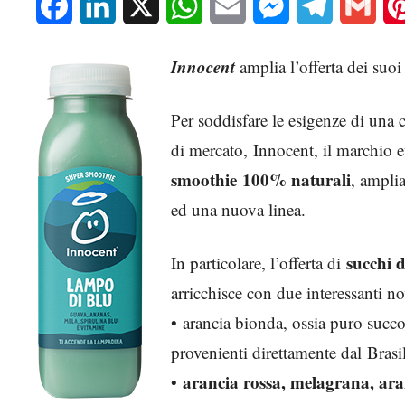
Facebook
LinkedIn
X
WhatsApp
Email
Messenger
Telegram
Gmai
Innocent
amplia l’offerta dei suo
Per soddisfare le esigenze di una c
di mercato, Innocent, il marchio
smoothie 100% naturali
, ampli
ed una nuova linea.
succhi 
In particolare, l’offerta di
arricchisce con due interessanti no
• arancia bionda, ossia puro succ
provenienti direttamente dal Brasile
arancia rossa, melagrana, ara
•