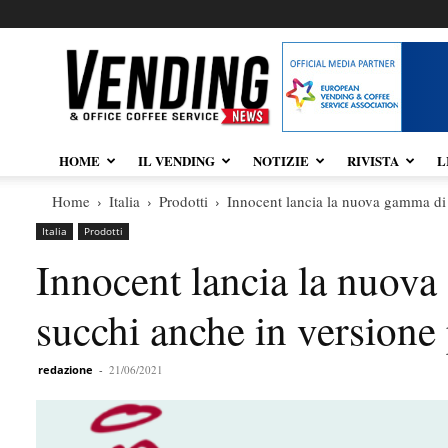
Vendingnews.it
HOME
IL VENDING
NOTIZIE
RIVISTA
L
Home
Italia
Prodotti
Innocent lancia la nuova gamma di 
Italia
Prodotti
Innocent lancia la nuov
succhi anche in versione
redazione
-
21/06/2021