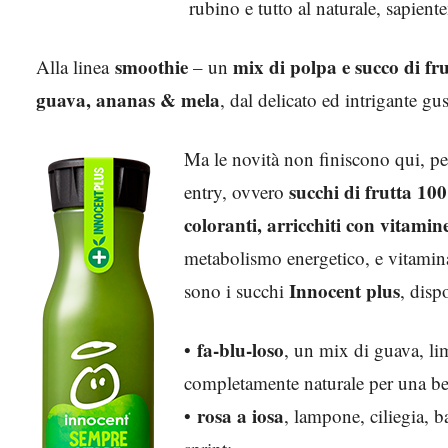
rubino e tutto al naturale, sapient
smoothie
mix di polpa e succo di fr
Alla linea
– un
guava, ananas & mela
, dal delicato ed intrigante gus
Ma le novità non finiscono qui, p
succhi di frutta 10
entry, ovvero
coloranti, arricchiti con vitami
metabolismo energetico, e vitamina
Innocent plus
sono i succhi
, disp
fa-blu-loso
•
, un mix di guava, lim
completamente naturale per una bel
rosa a iosa
•
, lampone, ciliegia, b