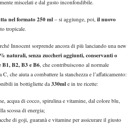
emente miscelati e dal gusto inconfondibile.
utta nel formato 250 ml
il nuovo
– si aggiunge, poi,
to tropicale.
erché Innocent sorprende ancora di più lanciando una new
0% naturali, senza zuccheri aggiunti, conservanti o
ne B1, B2, B3 e B6
, che contribuiscono al normale
 C, che aiuta a combattere la stanchezza e l’affaticamento:
330ml
onibili in bottigliette da
e in tre ricette:
e, acqua di cocco, spirulina e vitamine, dal colore blu,
la scossa di energia;
acche di goji, guaranà e vitamine per assicurare il giusto