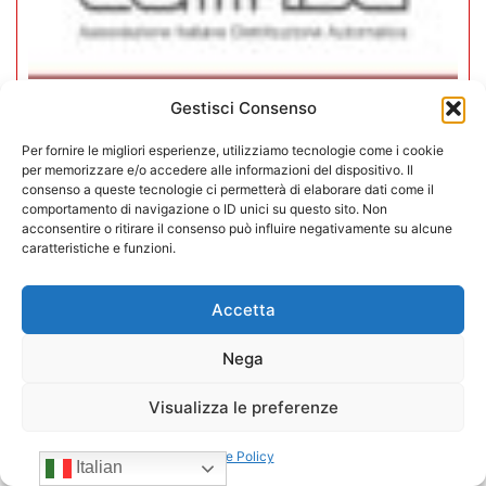
Gestisci Consenso
CONFIDA Servizi srl presenta il
nuovo Consiglio di Amministrazione
Per fornire le migliori esperienze, utilizziamo tecnologie come i cookie
per memorizzare e/o accedere alle informazioni del dispositivo. Il
consenso a queste tecnologie ci permetterà di elaborare dati come il
17/07/2026
comportamento di navigazione o ID unici su questo sito. Non
acconsentire o ritirare il consenso può influire negativamente su alcune
caratteristiche e funzioni.
Accetta
Nega
Visualizza le preferenze
Cookie Policy
Italian