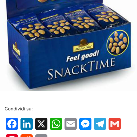
Condividi su:
Facebook
LinkedIn
X
WhatsApp
Email
Messenger
Telegram
Gmail