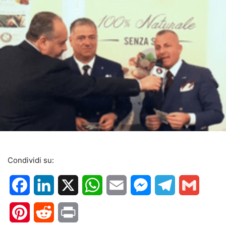
Condividi su:
Facebook
LinkedIn
X
WhatsApp
Email
Messenger
Telegram
Gmail
Pinterest
Reddit
Print