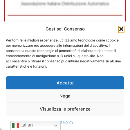
In CONFIDA l’ingresso di 4 nuovi
Gestisci Consenso
associati
Per fornire le migliori esperienze, utilizziamo tecnologie come i cookie
per memorizzare e/o accedere alle informazioni del dispositivo. Il
22/07/2026
consenso a queste tecnologie ci permetterà di elaborare dati come il
comportamento di navigazione o ID unici su questo sito. Non
acconsentire o ritirare il consenso può influire negativamente su alcune
caratteristiche e funzioni.
Accetta
Nega
Visualizza le preferenze
Cookie Policy
Italian