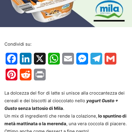
Condividi su:
Facebook
LinkedIn
X
WhatsApp
Email
Messenger
Telegram
Gmail
Pinterest
Reddit
Print
La dolcezza del fior di latte si unisce alla croccantezza dei
cereali e dei biscotti al cioccolato nello
yogurt
Gusto +
Gusto
senza lattosio di Mila
.
Un mix di ingredienti che rende la colazione,
lo spuntino di
metà mattinata o la merenda
, una vera coccola di piacere.
Ottimo anche come dessert a fine pasto!