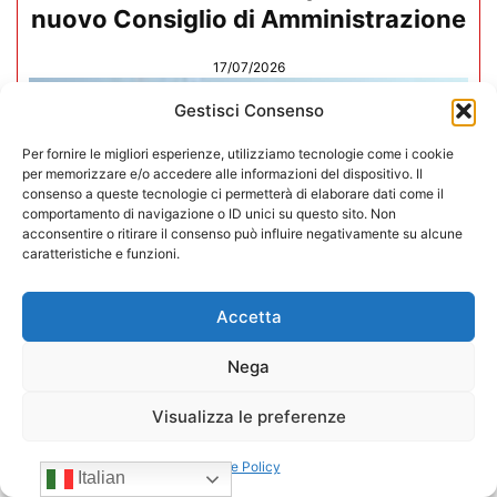
nuovo Consiglio di Amministrazione
17/07/2026
Gestisci Consenso
Per fornire le migliori esperienze, utilizziamo tecnologie come i cookie
per memorizzare e/o accedere alle informazioni del dispositivo. Il
consenso a queste tecnologie ci permetterà di elaborare dati come il
comportamento di navigazione o ID unici su questo sito. Non
acconsentire o ritirare il consenso può influire negativamente su alcune
caratteristiche e funzioni.
Accetta
Nega
Visualizza le preferenze
Mario Toniutti confermato Vice
Presidente di CONFIDA per il
Cookie Policy
Italian
quadriennio 2026-2030