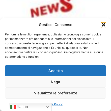
Gestisci Consenso
Per fornire le migliori esperienze, utilizziamo tecnologie come i cookie
per memorizzare e/o accedere alle informazioni del dispositivo. Il
consenso a queste tecnologie ci permetterà di elaborare dati come il
comportamento di navigazione o ID unici su questo sito. Non
acconsentire o ritirare il consenso può influire negativamente su alcune
caratteristiche e funzioni.
In CONFIDA l’ingresso di 4 nuovi
associati
Accetta
Nega
22/07/2026
Visualizza le preferenze
Cookie Policy
Italian