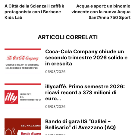
A Città della Scienza il caffè è
Acqua e sport: un binomio
protagonista con i Borbone
vincente con la nuova Acqua
Kids Lab
Sant’Anna 750 Sport
ARTICOLI CORRELATI
Coca-Cola Company chiude un
secondo trimestre 2026 solido e
in crescita
06/08/2026
illycaffè. Primo semestre 2026:
ricavi record a 373 milioni di
euro...
06/08/2026
Bando di gara IIS “Galilei –
Bellisario” di Avezzano (AQ)