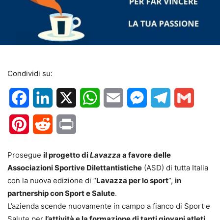
Condividi su:
Facebook
LinkedIn
X
WhatsApp
Email
Messenger
Telegram
Gmail
Pinterest
Reddit
Print
Prosegue
il progetto di
Lavazza
a favore delle
Associazioni Sportive Dilettantistiche
(ASD) di tutta Italia
con la nuova edizione di “
Lavazza per lo sport
”,
in
partnership con Sport e Salute
.
L’azienda scende nuovamente in campo a fianco di Sport e
Salute per
l’attività e la formazione di tanti giovani atleti
,